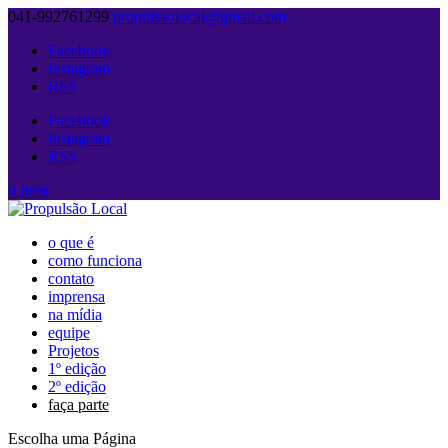
041-992761299
propulsaolocal@gmail.com
Facebook
Instagram
RSS
Facebook
Instagram
RSS
0 Item
o que é
como funciona
contato
imprensa
na mídia
equipe
Projetos
1º edição
2º edição
faça parte
Escolha uma Página