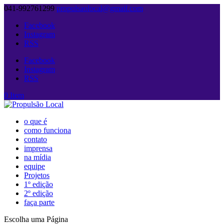
041-992761299
propulsaolocal@gmail.com
Facebook
Instagram
RSS
Facebook
Instagram
RSS
0 Item
o que é
como funciona
contato
imprensa
na mídia
equipe
Projetos
1º edição
2º edição
faça parte
Escolha uma Página